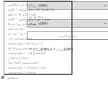
نانہائی لنگٹون
چانگجیانگ ایلومینیم انگوٹ
گوانگدونگ نانچو
ہدف کرنسی
شنگھائی ایلومینیم انگوٹ
شنگھائی ہواتونگ
چائنالکو
ایل ایم ای
تبدیل کریں
ایلومینیم بار
ڈائی کاسٹ ایلومینیم
ایلومینیم پروفائل
1 یوان(CNY) ≈ 1 یوان(CNY)
استعمال شدہ ایلومینیم
دھاتی سلکان
ایلومینیم آکسائیڈ
عام استعمال ایلومینیم
صنعتی ایلومینیم
منتقلی