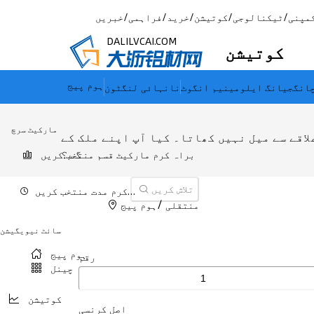
مپنی
/
ٹیکنالوجی
/
کوتیشن
/
خرید
/
فراہمی
/
خبریں
DALILVCAI.COM
کوتیشن
ہوم پیج
انگجیانگ ایلومینیم انگوٹ
نانہائی لنگٹون
مارکیٹ سرچ
 میل نہیں کھاتا۔ کیا آپ اپنے ملک کے URL پر جائیں
گے؟
براہ کرم مارکیٹ قسم منتخب کریں
براہ کرم مدت منتخب کریں
تلاش کریں
/
منتقلی
ہوم پیج
سائٹ نیویگیشن
ہوم پیج
رقم
چینل
کوتیشن
اصل کرنسی