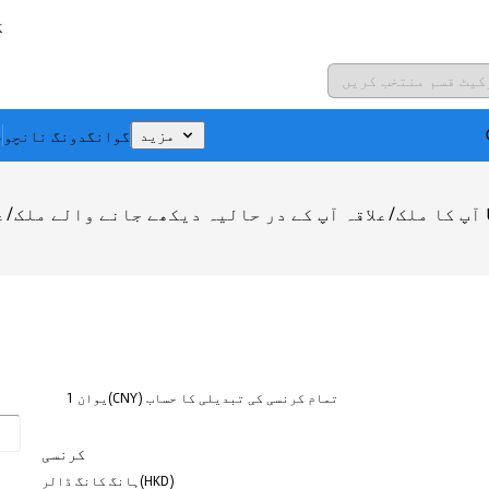
ک
گوانگدونگ نانچو
چ
مزید
آپ کا ملک/علاقہ آپ کے در حالیہ دیکھے جانے والے ملک/علاقے سے
1 یوان(CNY) تمام کرنسی کی تبدیلی کا حساب
کرنسی
ہانگ کانگ ڈالر(HKD)