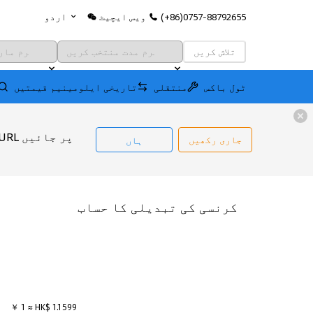
(+86)0757-88792655
ویس ایچیٹ
اردو
تلاش کریں
ٹول باکس
منتقلی
تاریخی ایلومینیم قیمتیں
ہاں
جاری رکھیں
کرنسی کی تبدیلی کا حساب
￥ 1 ≈ HK$ 1.1599