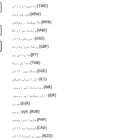
تائیوان ڈالر(TWD)
کورین وون(KRW)
ملائیشیا رینگٹی(MYR)
ویتنامی ڈونگ(VND)
امریکی ڈالر(USD)
برطانوی پاؤنڈ(GBP)
جاپانی ین(JPY)
تھائی بہت(THB)
سنگاپور ڈالر(SGD)
اسرائیلی شیکل(ILS)
ہندوستانی روپیہ(INR)
انڈونیشیائی روپیہ(IDR)
یورو(EUR)
روسی рубل(RUB)
فلپائنی پیسو(PHP)
کینیڈین ڈالر(CAD)
نیوزی لینڈ ڈالر(NZD)