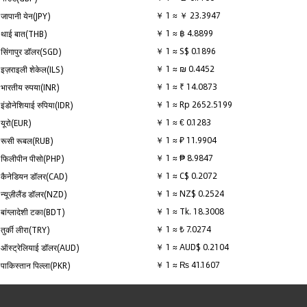
￥ 1 ≈ ￥ 23.3947
जापानी येन(JPY)
￥ 1 ≈ ฿ 4.8899
थाई बात(THB)
￥ 1 ≈ S$ 0.1896
सिंगापुर डॉलर(SGD)
￥ 1 ≈ ₪ 0.4452
इज़राइली शेकेल(ILS)
￥ 1 ≈ ₹ 14.0873
भारतीय रुपया(INR)
￥ 1 ≈ Rp 2652.5199
इंडोनेशियाई रुपिया(IDR)
￥ 1 ≈ € 0.1283
यूरो(EUR)
￥ 1 ≈ ₽ 11.9904
रूसी रूबल(RUB)
￥ 1 ≈ ₱ 8.9847
फिलीपीन पीसो(PHP)
￥ 1 ≈ C$ 0.2072
कैनेडियन डॉलर(CAD)
￥ 1 ≈ NZ$ 0.2524
न्यूज़ीलैंड डॉलर(NZD)
￥ 1 ≈ Tk. 18.3008
बांग्लादेशी टका(BDT)
￥ 1 ≈ ₺ 7.0274
तुर्की लीरा(TRY)
￥ 1 ≈ AUD$ 0.2104
ऑस्ट्रेलियाई डॉलर(AUD)
￥ 1 ≈ ₨ 41.1607
पाकिस्तान पिल्ला(PKR)