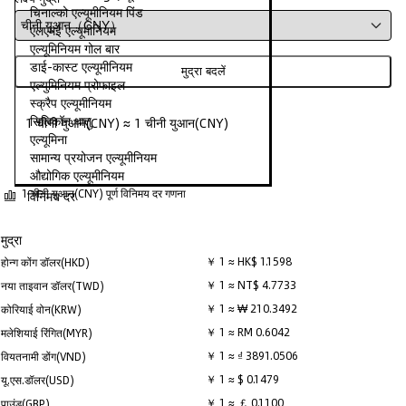
चिनाल्को एल्यूमीनियम पिंड
एलएमई एल्यूमीनियम
एल्यूमिनियम गोल बार
डाई-कास्ट एल्यूमीनियम
मुद्रा बदलें
एल्युमिनियम प्रोफाइल
स्क्रैप एल्यूमीनियम
सिलिकॉन धातु
1 चीनी युआन(CNY) ≈ 1 चीनी युआन(CNY)
एल्यूमिना
सामान्य प्रयोजन एल्यूमीनियम
औद्योगिक एल्यूमीनियम
1 चीनी युआन(CNY) पूर्ण विनिमय दर गणना
विनिमय दर
मुद्रा
￥ 1 ≈ HK$ 1.1598
होन्ग कोंग डॉलर(HKD)
￥ 1 ≈ NT$ 4.7733
नया ताइवान डॉलर(TWD)
￥ 1 ≈ ₩ 210.3492
कोरियाई वोन(KRW)
￥ 1 ≈ RM 0.6042
मलेशियाई रिंगित(MYR)
￥ 1 ≈ ₫ 3891.0506
वियतनामी डोंग(VND)
￥ 1 ≈ $ 0.1479
यू.एस.डॉलर(USD)
￥ 1 ≈ ￡ 0.1100
पाउंड(GBP)