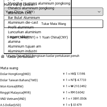
Shanghai Huatong aluminium Jongkong
Mata wang sasaran
Chinalco aluminium Jongkong
aluminium LME
Bar Bulat Aluminium
Aluminium die-cast
Tukar Mata Wang
Profil aluminium
Luncurkan aluminium
Logam silikon
1 Yuan China(CNY) ≈ 1 Yuan China(CNY)
alumina
Aluminium tujuan am
Aluminium industri
1 Yuan China(CNY) Pengiraan kadar pertukaran penuh
Kadar pertukaran
Mata wang
￥ 1 ≈ HK$ 1.1598
Dolar HongKong(HKD)
￥ 1 ≈ NT$ 4.7733
Dolar Taiwan Baharu(TWD)
￥ 1 ≈ ₩ 210.3492
Won Korea(KRW)
￥ 1 ≈ RM 0.6042
Ringgit Malaysia(MYR)
￥ 1 ≈ ₫ 3891.0506
VND Vietnam(VND)
￥ 1 ≈ $ 0.1479
A.S.Dollar(USD)