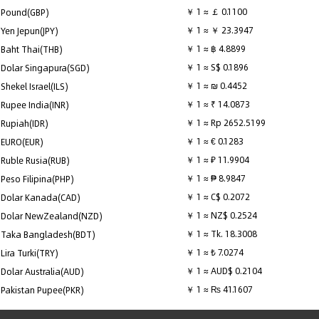
￥ 1 ≈ ￡ 0.1100
Pound(GBP)
￥ 1 ≈ ￥ 23.3947
Yen Jepun(JPY)
￥ 1 ≈ ฿ 4.8899
Baht Thai(THB)
￥ 1 ≈ S$ 0.1896
Dolar Singapura(SGD)
￥ 1 ≈ ₪ 0.4452
Shekel Israel(ILS)
￥ 1 ≈ ₹ 14.0873
Rupee India(INR)
￥ 1 ≈ Rp 2652.5199
Rupiah(IDR)
￥ 1 ≈ € 0.1283
EURO(EUR)
￥ 1 ≈ ₽ 11.9904
Ruble Rusia(RUB)
￥ 1 ≈ ₱ 8.9847
Peso Filipina(PHP)
￥ 1 ≈ C$ 0.2072
Dolar Kanada(CAD)
￥ 1 ≈ NZ$ 0.2524
Dolar NewZealand(NZD)
￥ 1 ≈ Tk. 18.3008
Taka Bangladesh(BDT)
￥ 1 ≈ ₺ 7.0274
Lira Turki(TRY)
￥ 1 ≈ AUD$ 0.2104
Dolar Australia(AUD)
￥ 1 ≈ ₨ 41.1607
Pakistan Pupee(PKR)