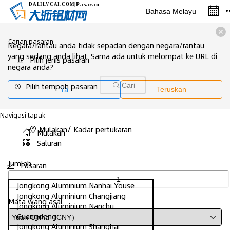
Pasaran
DALILVCAI
.COM
|
Bahasa Melayu
Carian pasaran
Negara/rantau anda tidak sepadan dengan negara/rantau
yang sedang anda lihat. Sama ada untuk melompat ke URL di
Pilih jenis pasaran
negara anda?
Pilih tempoh pasaran
Cari
Ya
Teruskan
Navigasi tapak
/
Mulakan
Kadar pertukaran
Mulakan
Saluran
Jumlah
Pasaran
Jongkong Aluminium Nanhai Youse
Jongkong Aluminium Changjiang
Mata wang asal
Jongkong Aluminium Nanchu
Guangdong
Jongkong Aluminium Shanghai