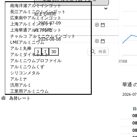
南海洋瀬アルミインゴット
長江アルミニウムインゴット
始まる時間
広東南中アルミインゴット
上海アルミインゴット
終了時間
上海華通アルミインゴット
チャルコ アルミニウムインゴット
LMEアルミニウム
アルミ丸棒
3
7
30
検索
アルミダイキャスト
アルミニウムプロファイル
07/08
アルミニウムくず
シリコンメタル
アルミナ
華通 
汎用アルミ
工業用アルミニウム
2026-07
為替レート
日
0
0
0