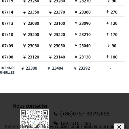
07/15
￥ 23260
￥ 23280
￥ 23270
90
07/14
￥ 23350
￥ 23370
￥ 23360
270
07/13
￥ 23080
￥ 23100
￥ 23090
120
07/10
￥ 23200
￥ 23220
￥ 23210
170
07/09
￥ 23030
￥ 23050
￥ 23040
90
07/08
￥ 23120
￥ 23140
￥ 23130
100
￥ 23380
￥ 23404
￥ 23392
-
OYENNES
UMULÉES
Nous contacter
(+86)0757-88792655
189 2316 1286
Notre site Web utilise des cookies pour s'assurer que nous vous