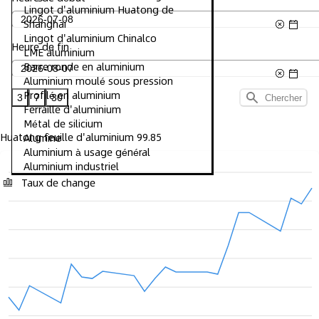
Lingot d'aluminium Huatong de
Shanghai
Lingot d'aluminium Chinalco
Heure de fin
LME aluminium
Barre ronde en aluminium
Aluminium moulé sous pression
Profilé en aluminium
3
7
30
Chercher
Ferraille d'aluminium
Métal de silicium
Huatong feuille d'aluminium 99.85
Alumine
Aluminium à usage général
Aluminium industriel
Taux de change