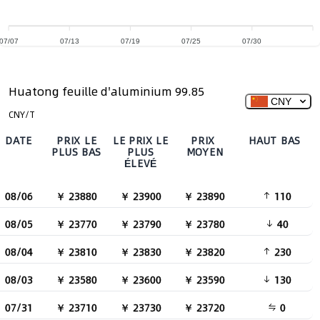
07/07
07/13
07/19
07/25
07/30
Huatong feuille d'aluminium 99.85
CNY
CNY/T
DATE
PRIX ​​LE
LE PRIX LE
PRIX ​​
HAUT BAS
PLUS BAS
PLUS
MOYEN
ÉLEVÉ
08/06
￥ 23880
￥ 23900
￥ 23890
110
08/05
￥ 23770
￥ 23790
￥ 23780
40
08/04
￥ 23810
￥ 23830
￥ 23820
230
08/03
￥ 23580
￥ 23600
￥ 23590
130
07/31
￥ 23710
￥ 23730
￥ 23720
0