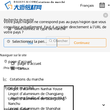
Cotations du marché
DALILVCAI
.COM
|
Français
Recherche de marché
Votre pays/région ne correspond pas au pays/région que vous
consultez actuellement. Faut-il accéder directement à l'URL de
Sélectionnez le type de marché
votre pays ?
Sélectionnez la période de marché
Chercher
Oui
Continuez
Naviguer sur le site
page d'accueil
page d'accueil
/
Prix ​​historique
Canaux
Cotations du marché
Type de marché
Lingot d'aluminium Nanhai Youse
Lingot d'aluminium de Changjiang
-- Huatong feuille d'aluminium 99.85
Lingot d'aluminium de Guangdong
Nanchu
Lingot d'aluminium de Shanghai
Heure de début