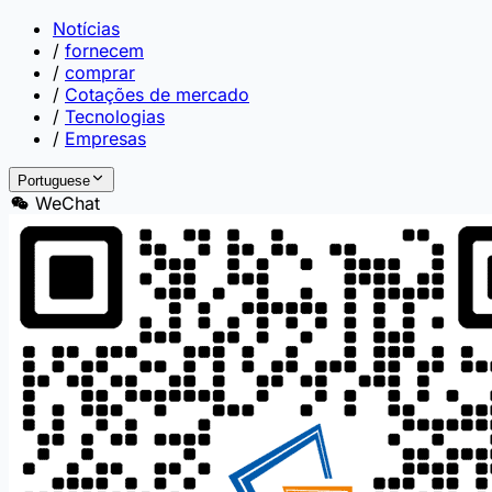
Notícias
/
fornecem
/
comprar
/
Cotações de mercado
/
Tecnologias
/
Empresas
Portuguese
WeChat