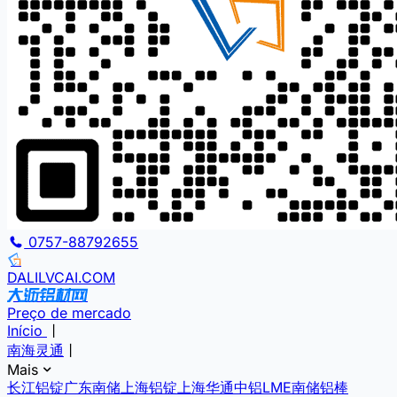
0757-88792655
DALILVCAI.COM
Preço de mercado
Início
丨
南海灵通
丨
Mais
长江铝锭
广东南储
上海铝锭
上海华通
中铝
LME
南储铝棒