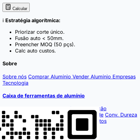
Calcular
ℹ️
Estratégia algorítmica
:
Priorizar corte único.
Fusão auto < 50mm.
Preencher MOQ (50 pçs).
Calc auto custos.
Sobre
Sobre nós
Comprar Alumínio
Vender Alumínio
Empresas
Tecnologia
Caixa de ferramentas de alumínio
Cotação
Calculadora de Perfis
Composição
Propriedades Mec.
Consulta de Densidade
Conv. Dureza
Custos
Cotação de Matriz
Cálculo Impostos
Internacional