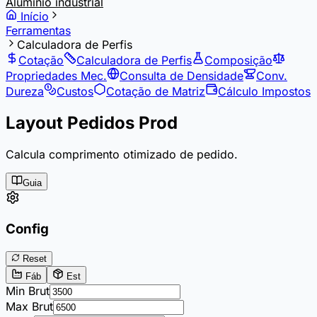
Alumínio industrial
Início
Ferramentas
Calculadora de Perfis
Cotação
Calculadora de Perfis
Composição
Propriedades Mec.
Consulta de Densidade
Conv.
Dureza
Custos
Cotação de Matriz
Cálculo Impostos
Layout Pedidos Prod
Calcula comprimento otimizado de pedido.
Guia
Config
Reset
Fáb
Est
Min Brut
Max Brut