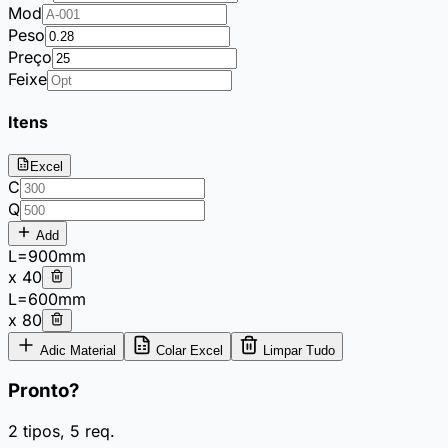
Mod
Peso
Preço
Feixe
Itens
Excel
C
Q
Add
L=
900
mm
x
40
L=
600
mm
x
80
Adic Material
Colar Excel
Limpar Tudo
Pronto?
2 tipos, 5 req.