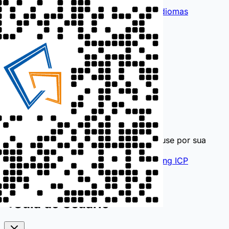
English
Français
Español
لغة عربية
Mais idiomas
Contate-nos
0757-88792655
189 2316 1286
i@hndl.vip
Informações apenas para referência, use por sua
conta e risco!
© 2026
Rede de Alumínio DaLi
Guangdong ICP
18150991
ver:4.26.213
Guia do Usuário