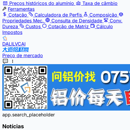
Preços históricos do alumínio
Taxa de câmbio
Ferramentas
Cotação
Calculadora de Perfis
Composição
Propriedades Mec.
Consulta de Densidade
Conv.
Dureza
Custos
Cotação de Matriz
Cálculo
Impostos
DALILVCAI
Preço de mercado
app.search_placeholder
Notícias