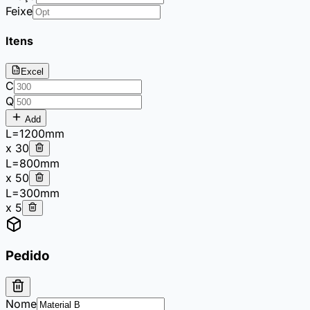
Feixe
Itens
Excel
C
Q
Add
L=
1200
mm
x
30
L=
800
mm
x
50
L=
300
mm
x
5
Pedido
Nome