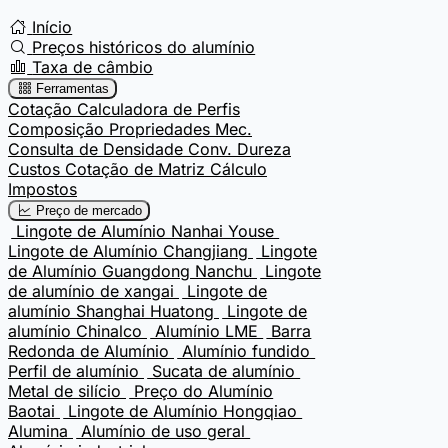
Início
Preços históricos do alumínio
Taxa de câmbio
Ferramentas
Cotação
Calculadora de Perfis
Composição
Propriedades Mec.
Consulta de Densidade
Conv. Dureza
Custos
Cotação de Matriz
Cálculo
Impostos
Preço de mercado
Lingote de Alumínio Nanhai Youse
Lingote de Alumínio Changjiang
Lingote
de Alumínio Guangdong Nanchu
Lingote
de alumínio de xangai
Lingote de
alumínio Shanghai Huatong
Lingote de
alumínio Chinalco
Alumínio LME
Barra
Redonda de Alumínio
Alumínio fundido
Perfil de alumínio
Sucata de alumínio
Metal de silício
Preço do Alumínio
Baotai
Lingote de Alumínio Hongqiao
Alumina
Alumínio de uso geral