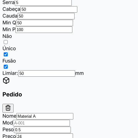
Serra
Cabeça
Cauda
Min Q
Min P
Não
Único
Fusão
Limiar:
mm
Pedido
Nome
Mod
Peso
Preço