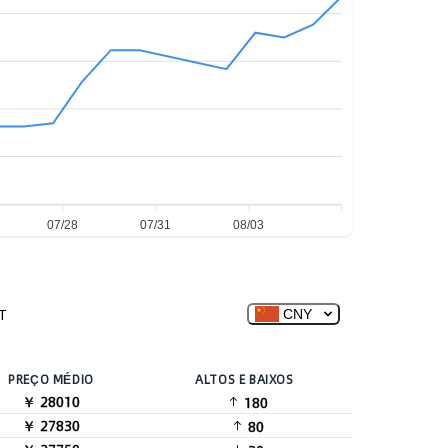
07/28
07/31
08/03
T
CNY
PREÇO MÉDIO
ALTOS E BAIXOS
￥ 28010
180
￥ 27830
80