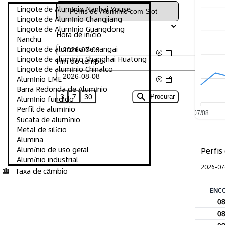
Lingote de Alumínio Nanhai Youse
Lingote de Alumínio Changjiang
Lingote de Alumínio Guangdong
Hora de início
Nanchu
Lingote de alumínio de xangai
Lingote de alumínio Shanghai Huatong
Fim do tempo
Lingote de alumínio Chinalco
Alumínio LME
Barra Redonda de Alumínio
3
7
30
Procurar
Alumínio fundido
Perfil de alumínio
07/08
Sucata de alumínio
Metal de silício
Alumina
Alumínio de uso geral
Perfis
Alumínio industrial
2026-07
Taxa de câmbio
ENC
0
0