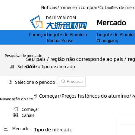
Notícias
/
fornecem
/
comprar
/
Cotações de mer
DALILVCAI.COM
Mercado
Começar
Lingote de Alumínio
Lingote de Alumíni
Nanhai Youse
Changjiang
Pesquisa de mercado
Seu país / região não corresponde ao país / r
país?
Selecione o tipo de mercado
Selecione o período de mercado
Procurar
Começar
Preços históricos do alumínio
/
/
P
Navegação do site
Começar
Canais
Mercado
Tipo de mercado