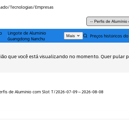
cado
/
Tecnologias
/
Empresas
o
Lingote de Alumínio
Preços históricos do
Mais
Guangdong Nanchu
egião que você está visualizando no momento. Quer pular 
erfis de Alumínio com Slot T
/
2026-07-09～2026-08-08