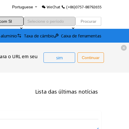
WeChat
(+86)0757-88792655
Portuguese
Procurar
 alumínio
Taxa de câmbio
Caixa de ferramentas
para o URL em seu
sim
Continuar
Lista das últimas notícias