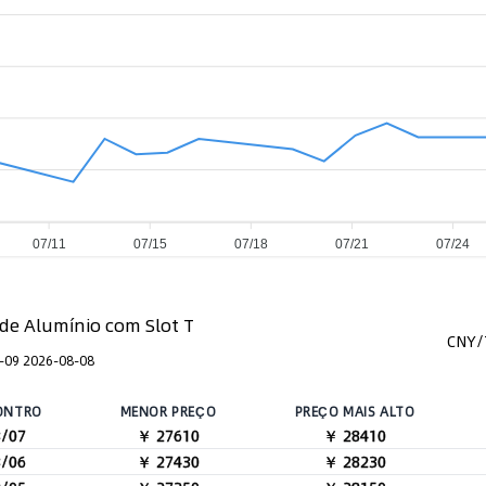
07/11
07/15
07/18
07/21
07/24
 de Alumínio com Slot T
CNY/
-09 2026-08-08
ONTRO
MENOR PREÇO
PREÇO MAIS ALTO
8/07
￥ 27610
￥ 28410
8/06
￥ 27430
￥ 28230