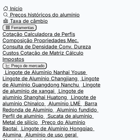
Início
Preços históricos do alumínio
Taxa de câmbio
Ferramentas
Cotação
Calculadora de Perfis
Composição
Propriedades Mec.
Consulta de Densidade
Conv. Dureza
Custos
Cotação de Matriz
Cálculo
Impostos
Preço de mercado
Lingote de Alumínio Nanhai Youse
Lingote de Alumínio Changjiang
Lingote
de Alumínio Guangdong Nanchu
Lingote
de alumínio de xangai
Lingote de
alumínio Shanghai Huatong
Lingote de
alumínio Chinalco
Alumínio LME
Barra
Redonda de Alumínio
Alumínio fundido
Perfil de alumínio
Sucata de alumínio
Metal de silício
Preço do Alumínio
Baotai
Lingote de Alumínio Hongqiao
Alumina
Alumínio de uso geral