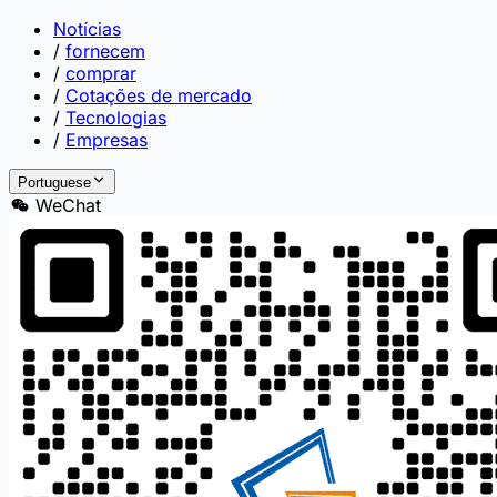
Notícias
/
fornecem
/
comprar
/
Cotações de mercado
/
Tecnologias
/
Empresas
Portuguese
WeChat