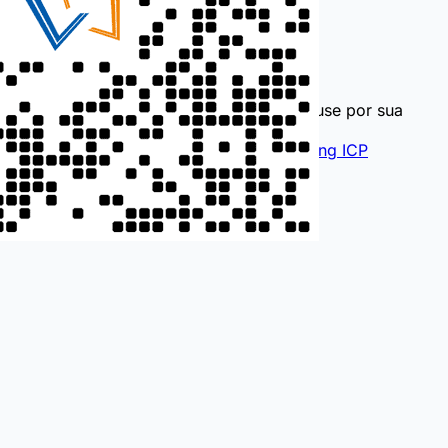
0757-88792655
189 2316 1286
i@hndl.vip
Informações apenas para referência, use por sua
conta e risco!
© 2026
Rede de Alumínio DaLi
Guangdong ICP
18150991
ver:4.26.213