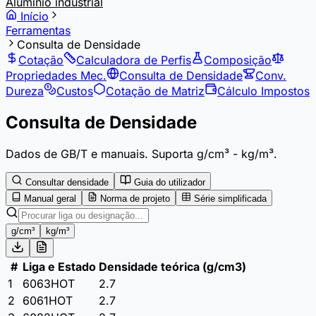
Alumínio industrial
Início
Ferramentas
Consulta de Densidade
Cotação
Calculadora de Perfis
Composição
Propriedades Mec.
Consulta de Densidade
Conv.
Dureza
Custos
Cotação de Matriz
Cálculo Impostos
Consulta de Densidade
Dados de GB/T e manuais. Suporta g/cm³ - kg/m³.
Consultar densidade
Guia do utilizador
Manual geral
Norma de projeto
Série simplificada
g/cm³
kg/m³
#
Liga e Estado
Densidade teórica
(
g/cm3
)
1
6063
HOT
2.7
2
6061
HOT
2.7