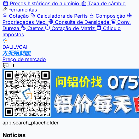
Preços históricos do alumínio
Taxa de câmbio
Ferramentas
Cotação
Calculadora de Perfis
Composição
Propriedades Mec.
Consulta de Densidade
Conv.
Dureza
Custos
Cotação de Matriz
Cálculo
Impostos
DALILVCAI
Preço de mercado
app.search_placeholder
Notícias