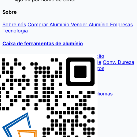
Sobre
Sobre nós
Comprar Alumínio
Vender Alumínio
Empresas
Tecnologia
Caixa de ferramentas de alumínio
Cotação
Calculadora de Perfis
Composição
Propriedades Mec.
Consulta de Densidade
Conv. Dureza
Custos
Cotação de Matriz
Cálculo Impostos
Internacional
English
Français
Español
لغة عربية
Mais idiomas
Contate-nos