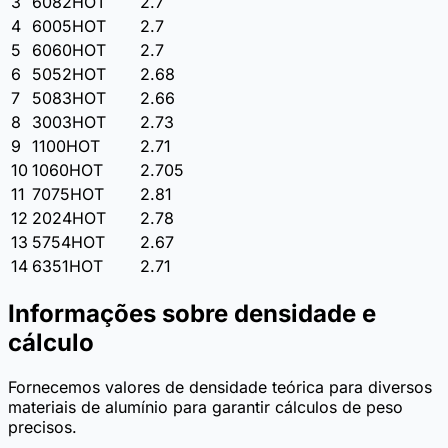
3
6082
HOT
2.7
4
6005
HOT
2.7
5
6060
HOT
2.7
6
5052
HOT
2.68
7
5083
HOT
2.66
8
3003
HOT
2.73
9
1100
HOT
2.71
10
1060
HOT
2.705
11
7075
HOT
2.81
12
2024
HOT
2.78
13
5754
HOT
2.67
14
6351
HOT
2.71
Informações sobre densidade e
cálculo
Fornecemos valores de densidade teórica para diversos
materiais de alumínio para garantir cálculos de peso
precisos.