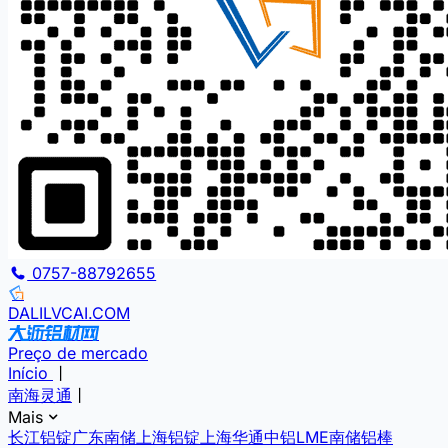
0757-88792655
DALILVCAI.COM
Preço de mercado
Início
丨
南海灵通
丨
Mais
长江铝锭
广东南储
上海铝锭
上海华通
中铝
LME
南储铝棒