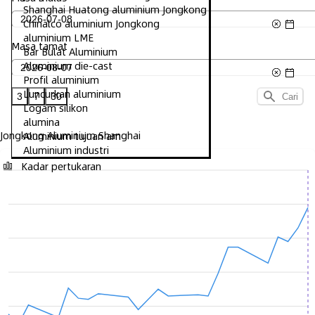
Shanghai Huatong aluminium Jongkong
Chinalco aluminium Jongkong
aluminium LME
Masa tamat
Bar Bulat Aluminium
Aluminium die-cast
Profil aluminium
Luncurkan aluminium
3
7
30
Cari
Logam silikon
alumina
Jongkong Aluminium Shanghai
Aluminium tujuan am
Aluminium industri
Kadar pertukaran