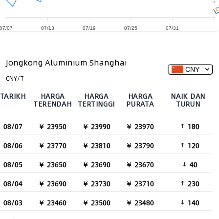
07/07
07/13
07/19
07/25
07/31
Jongkong Aluminium Shanghai
CNY
CNY/T
TARIKH
HARGA
HARGA
HARGA
NAIK DAN
TERENDAH
TERTINGGI
PURATA
TURUN
08/07
￥ 23950
￥ 23990
￥ 23970
180
08/06
￥ 23770
￥ 23810
￥ 23790
120
08/05
￥ 23650
￥ 23690
￥ 23670
40
08/04
￥ 23690
￥ 23730
￥ 23710
230
08/03
￥ 23460
￥ 23500
￥ 23480
140