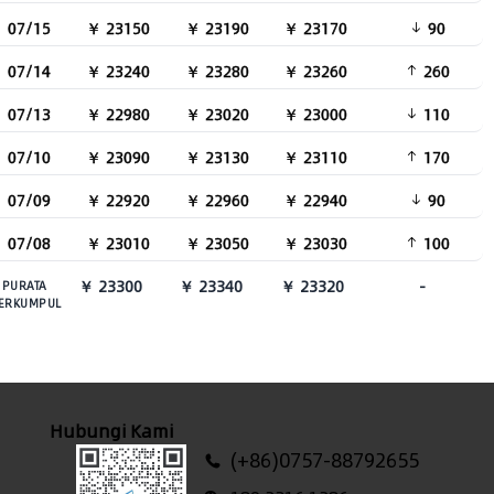
07/15
￥ 23150
￥ 23190
￥ 23170
90
07/14
￥ 23240
￥ 23280
￥ 23260
260
07/13
￥ 22980
￥ 23020
￥ 23000
110
07/10
￥ 23090
￥ 23130
￥ 23110
170
07/09
￥ 22920
￥ 22960
￥ 22940
90
07/08
￥ 23010
￥ 23050
￥ 23030
100
￥ 23300
￥ 23340
￥ 23320
-
PURATA
ERKUMPUL
Hubungi Kami
(+86)0757-88792655