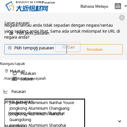
Pasaran
DALILVCAI
.COM
|
Bahasa Melayu
Carian pasaran
Negara/rantau anda tidak sepadan dengan negara/rantau
yang sedang anda lihat. Sama ada untuk melompat ke URL di
Pilih jenis pasaran
negara anda?
Pilih tempoh pasaran
Cari
Ya
Teruskan
Navigasi tapak
Mulakan
Mulakan
/
Harga aluminium sejarah
Saluran
Pasaran
Jenis pasaran
Jongkong Aluminium Nanhai Youse
Jongkong Aluminium Changjiang
Jongkong Aluminium Shanghai
Jongkong Aluminium Nanchu
Guangdong
Jongkong Aluminium Shanghai
Masa mula