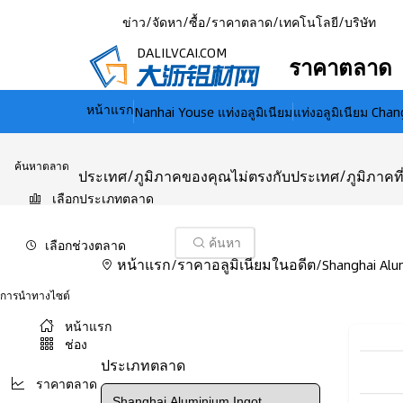
ข่าว
/
จัดหา
/
ซื้อ
/
ราคาตลาด
/
เทคโนโลยี
/
บริษัท
DALILVCAI.COM
ราคาตลาด
หน้าแรก
Nanhai Youse แท่งอลูมิเนียม
แท่งอลูมิเนียม Chan
ค้นหาตลาด
ประเทศ/ภูมิภาคของคุณไม่ตรงกับประเทศ/ภูมิภาคที่ค
เลือกประเภทตลาด
เลือกช่วงตลาด
ค้นหา
หน้าแรก
ราคาอลูมิเนียมในอดีต
/
/
Shanghai Alu
การนำทางไซต์
หน้าแรก
ช่อง
ประเภทตลาด
ราคาตลาด