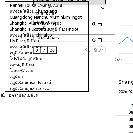
Nanhai Youse แท่งอลูมิเนียม
แท่งอลูมิเนียม Changjiang
เวลาเริ่มต้น
Guangdong Nanchu Aluminium Ingot
Shanghai Aluminium Ingot
เวลาสิ้นสุด
Shanghai Huatong อะลูมิเนียม Ingot
แท่งอลูมิเนียม Chinalco
LME อะลูมิเนียม
แท่งอลูมิเนียมกลม
3
7
30
ค้นหา
อลูมิเนียมหล่อ
โปรไฟล์อลูมิเนียม
07/06
เศษอลูมิเนียม
โลหะซิลิคอน
อลูมินา
Shang
อลูมิเนียมเอนกประสงค์
อลูมิเนียมอุตสาหกรรม
2026-07
อัตราแลกเปลี่ยน
ว
0
0
0