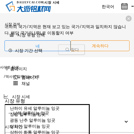
시장 시세
DALILVCAI
.COM
|
한국어
시장 검색
귀하의 국가/지역은 현재 보고 있는 국가/지역과 일치하지 않습니
다. 해당 국가의 URL로 이동할지 여부
시장 유형 선택
네
계속하다
시장 기간 선택
찾다
사이트 탐색
홈페이지
/
역사적 알루미늄 가격
홈페이지
채널
시장 시세
시장 유형
난하이 유세 알루미늄 잉곳
-- 남해 알루미늄 잉곳
장강 알루미늄 잉곳
광동 난추 알루미늄 잉곳
상하이 알루미늄 잉곳
시작 시간
상하이 화통 알루미늄 잉곳