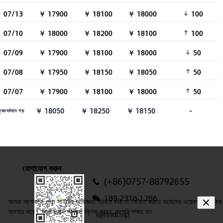
07/13
￥ 17900
￥ 18100
￥ 18000
100
07/10
￥ 18000
￥ 18200
￥ 18100
100
07/09
￥ 17900
￥ 18100
￥ 18000
50
07/08
￥ 17950
￥ 18150
￥ 18050
50
07/07
￥ 17900
￥ 18100
￥ 18000
50
￥ 18050
￥ 18250
￥ 18150
-
্রমবর্ধমান গড়
যোগাযোগ করুন
(+86)0757-88792655
189 2316 1286
আমরা আপনাকে সেরা সাইটের অভিজ্ঞতা প্রদান করি তা নিশ্চিত করতে আমাদের ওয়েবসাইট কুকিজ
ব্যবহার করে। আপনি যদি অবিরত ক্লিক করেন, আপনি সম্মত হন
i@hndl.vip